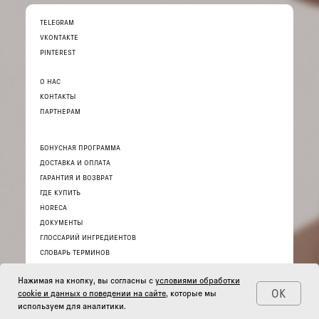
TELEGRAM
VKONTAKTE
PINTEREST
О НАС
КОНТАКТЫ
ПАРТНЕРАМ
БОНУСНАЯ ПРОГРАММА
ДОСТАВКА И ОПЛАТА
ГАРАНТИЯ И ВОЗВРАТ
ГДЕ КУПИТЬ
HORECA
ДОКУМЕНТЫ
ГЛОССАРИЙ ИНГРЕДИЕНТОВ
СЛОВАРЬ ТЕРМИНОВ
Нажимая на кнопку, вы согласны с
условиями обработки
ОК
cookie и данных о поведении на сайте
, которые мы
используем для аналитики.
© 2026 ИНТЕРНЕТ-МАГАЗИН «THE ACT»