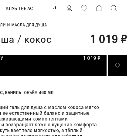
0
КЛУБ THE ACT
ЕЛИ И МАСЛА ДЛЯ ДУША
уша / кокос
1 019 ₽
НУ
1 019 ₽
С, ВАНИЛЬ
ОБЪЁМ
460 МЛ
ий гель для душа с маслом кокоса мягко
я её естественный баланс и защитные
ухаживающими компонентами
 и возвращает коже ощущение комфорта.
кутывает тело мягкостью, а тёплый
щущение внутреннего спокойствия,