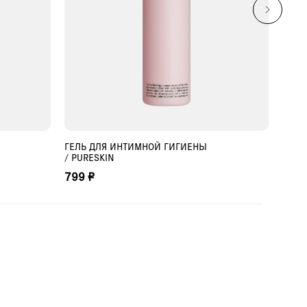
ГЕЛЬ ДЛЯ ИНТИМНОЙ ГИГИЕНЫ
ГЕЛЬ
ДОБАВИТЬ В КОРЗИНУ
/ PURESKIN
МУЖ
799 ₽
1 05