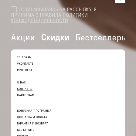
ПОДПИСЫВАЯСЬ НА РАССЫЛКУ, Я
ПРИНИМАЮ ПРАВИЛА
ПОЛИТИКИ
КОНФИДЕНЦИАЛЬНОСТИ
Акции
Скидки
Бестселлеры
TELEGRAM
VKONTAKTE
PINTEREST
О НАС
КОНТАКТЫ
ПАРТНЕРАМ
БОНУСНАЯ ПРОГРАММА
ДОСТАВКА И ОПЛАТА
ГАРАНТИЯ И ВОЗВРАТ
ГДЕ КУПИТЬ