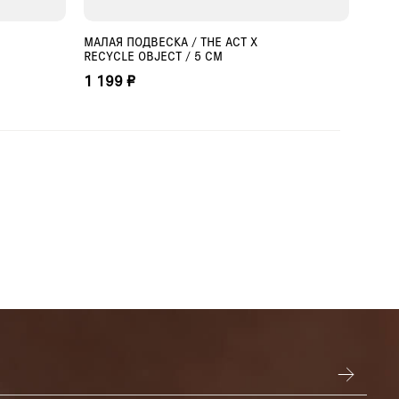
МАЛАЯ ПОДВЕСКА / THE ACT X
НАБО
ДОБАВИТЬ В КОРЗИНУ
RECYCLE OBJECT / 5 СМ
МИЛА
X RE
1 199 ₽
1 89