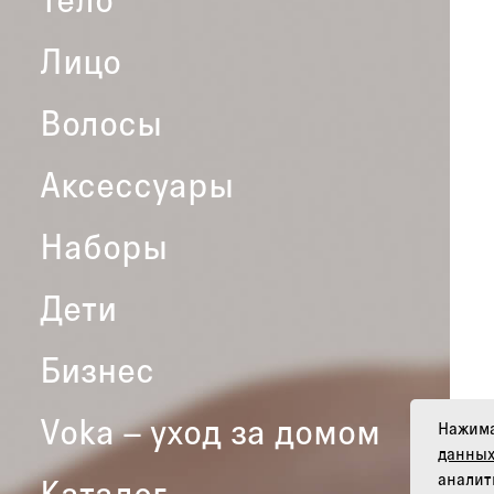
Лицо
Волосы
Аксессуары
Наборы
Дети
Бизнес
Voka – уход за домом
Нажима
данных
аналит
Каталог