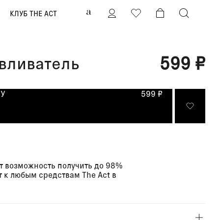
0
КЛУБ THE ACT
вливатель
599 ₽
НУ
599 ₽
т возможность получить до 98%
 к любым средствам The Act в