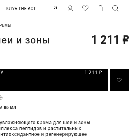
0
КЛУБ THE ACT
РЕМЫ
еи и зоны
1 211 ₽
НУ
1 211 ₽
ЁМ
85 МЛ
увлажняющего крема для шеи и зоны
мплекса пептидов и растительных
 антиоксидантное и регенерирующее