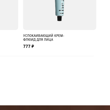
СООБЩИТЬ О ПОСТУПЛЕНИИ
УСПОКАИВАЮЩИЙ КРЕМ-
КРЕМ
ФЛЮИД ДЛЯ ЛИЦА
1 06
777 ₽