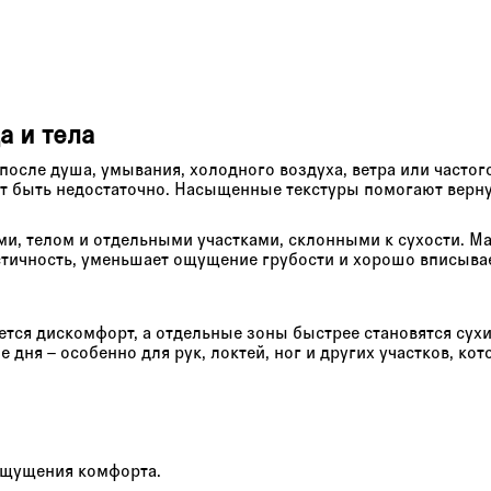
а и тела
 после душа, умывания, холодного воздуха, ветра или частог
ет быть недостаточно. Насыщенные текстуры помогают верн
и, телом и отдельными участками, склонными к сухости. Мас
стичность, уменьшает ощущение грубости и хорошо вписыва
яется дискомфорт, а отдельные зоны быстрее становятся сух
 дня – особенно для рук, локтей, ног и других участков, кот
 ощущения комфорта.