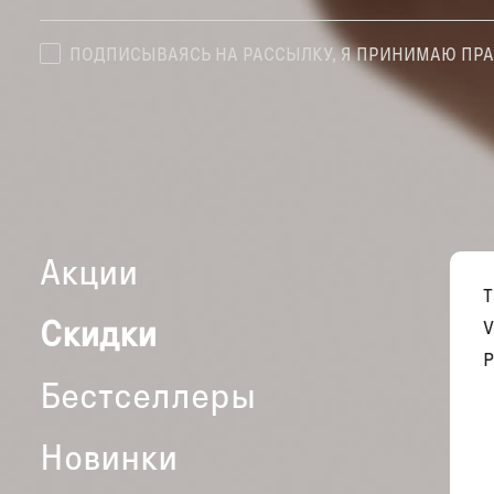
ПОДПИСЫВАЯСЬ НА РАССЫЛКУ, Я ПРИНИМАЮ ПР
Акции
Скидки
V
P
Бестселлеры
Новинки