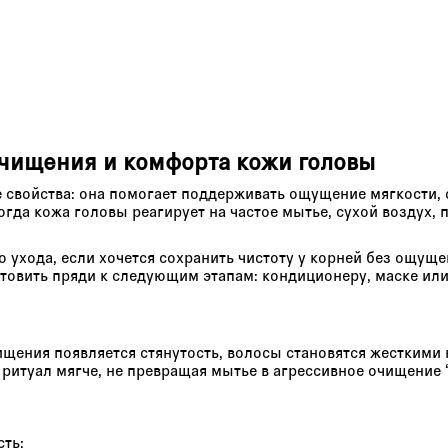
очищения и комфорта кожи головы
 свойства: она помогает поддерживать ощущение мягкости,
огда кожа головы реагирует на частое мытье, сухой воздух,
о ухода, если хочется сохранить чистоту у корней без ощу
готовить пряди к следующим этапам: кондиционеру, маске ил
ищения появляется стянутость, волосы становятся жесткими 
туал мягче, не превращая мытье в агрессивное очищение “
сть;