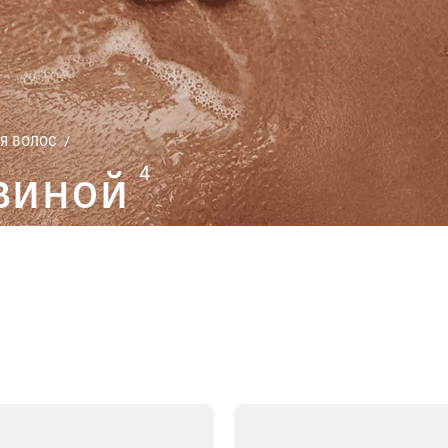
Я ВОЛОС
/
виной
4