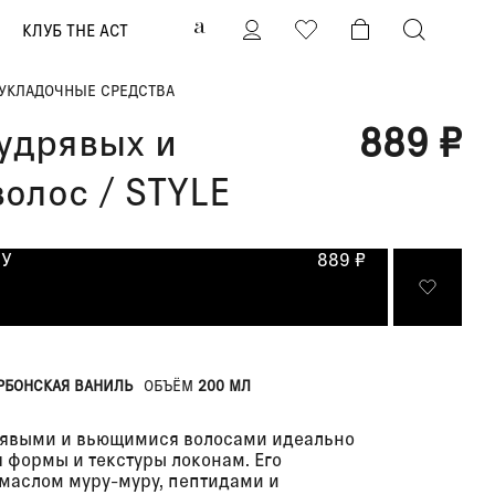
0
КЛУБ THE ACT
УКЛАДОЧНЫЕ СРЕДСТВА
удрявых и
889 ₽
олос / STYLE
НУ
889 ₽
РБОНСКАЯ ВАНИЛЬ
ОБЪЁМ
200 МЛ
дрявыми и вьющимися волосами идеально
 формы и текстуры локонам. Его
маслом муру-муру, пептидами и