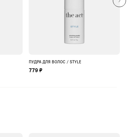
ПУДРА ДЛЯ ВОЛОС / STYLE
ПАСТ
ДОБАВИТЬ В КОРЗИНУ
STYL
779 ₽
611 